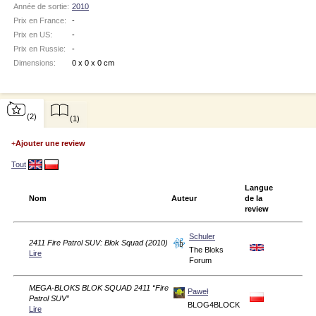
Année de sortie:
2010
Prix en France:
-
Prix en US:
-
Prix en Russie:
-
Dimensions:
0 x 0 x 0 cm
(2)
(1)
+
Ajouter une review
Tout
Langue
Nom
Auteur
de la
review
Schuler
2411 Fire Patrol SUV: Blok Squad (2010)
The Bloks
Lire
Forum
MEGA-BLOKS BLOK SQUAD 2411 “Fire
Paweł
Patrol SUV”
BLOG4BLOCK
Lire