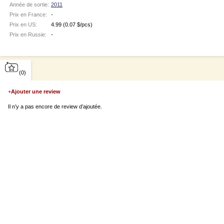
Année de sortie:
2011
Prix en France:
-
Prix en US:
4.99
(0.07 $/pcs)
Prix en Russie:
-
(0)
+
Ajouter une review
Il n’y a pas encore de review d’ajoutée.