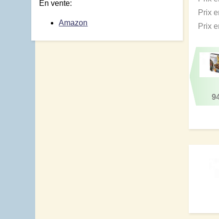
En vente:
Prix 
Amazon
Prix 
9