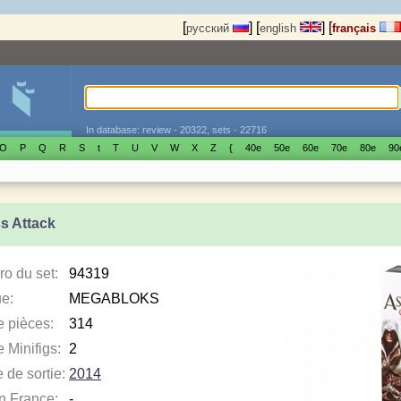
[
]
[
]
[
русский
english
français
In database: review - 20322, sets - 22716
O
P
Q
R
S
t
T
U
V
W
X
Z
{
40е
50е
60е
70е
80е
90
ss Attack
o du set:
94319
e:
MEGABLOKS
e pièces:
314
 Minifigs:
2
 de sortie:
2014
en France:
-