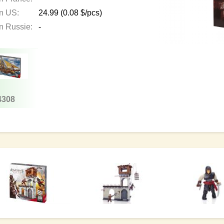
en US:
24.99
(0.08 $/pcs)
en Russie:
-
4308