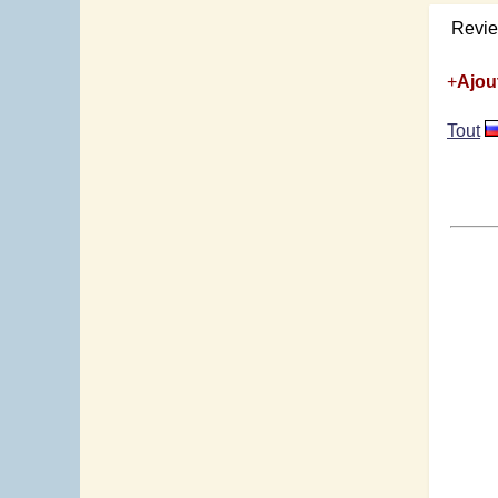
Revi
+
Ajou
Tout