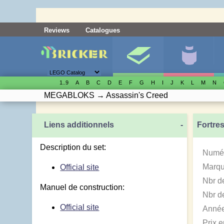
Reviews
Catalogues
1..9
A
B
C
D
E
F
G
H
I
J
K
L
M
N
MEGABLOKS
→
Assassin's Creed
Liens additionnels
-
Fortre
Description du set:
Numér
Marqu
Official site
Nbr d
Manuel de construction:
Nbr de
Official site
Année
Prix 