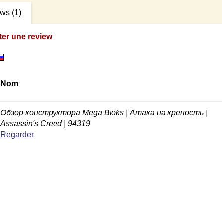
ews
(1)
ter une review
Nom
Обзор конструктора Mega Bloks | Атака на крепость |
Assassin's Creed | 94319
Regarder