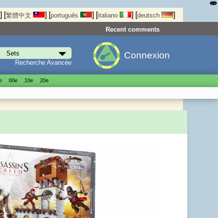
⤄
]
[
]
[
]
[
]
[
]
繁體中文
português
italiano
deutsch
Recent comments
Connexion
Recherche Avancée
е
00е
10е
20е