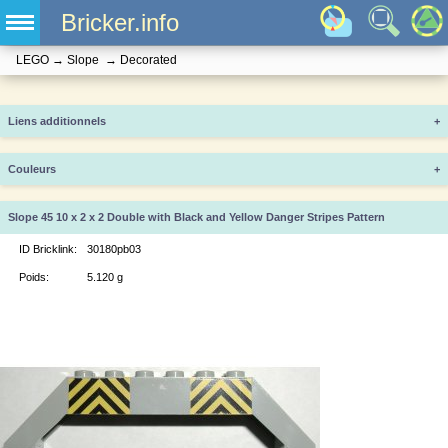
Bricker.info
LEGO
→
Slope
→
Decorated
Liens additionnels
+
Couleurs
+
Slope 45 10 x 2 x 2 Double with Black and Yellow Danger Stripes Pattern
ID Bricklink:
30180pb03
Poids:
5.120 g