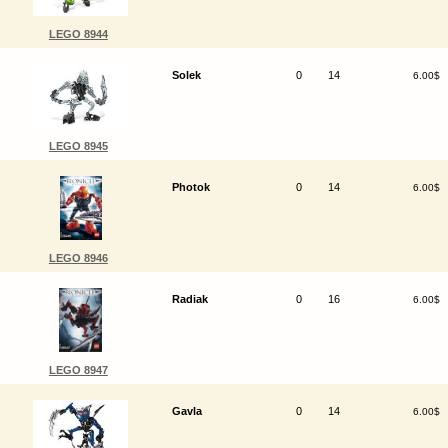
LEGO 8944
Solek
0
14
6.00$
LEGO 8945
Photok
0
14
6.00$
LEGO 8946
Radiak
0
16
6.00$
LEGO 8947
Gavla
0
14
6.00$