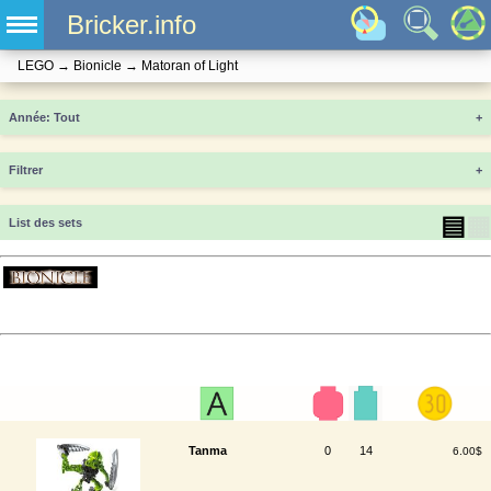
Bricker.info
LEGO
→
Bionicle
→
Matoran of Light
Année
+
Filtrer
+
▤
▦
List des sets
Tanma
0
14
6.00$