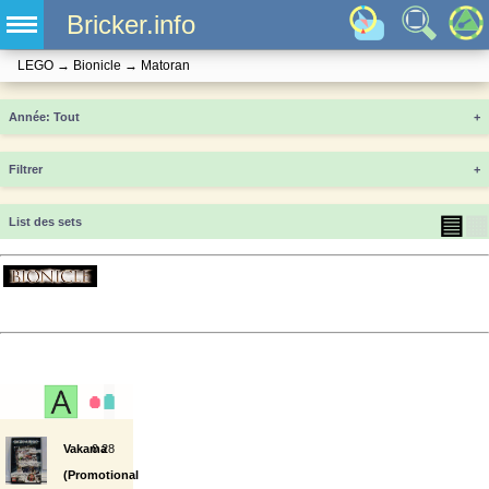
Bricker.info
LEGO
→
Bionicle
→
Matoran
Année
+
Filtrer
+
▤
▦
List des sets
Vakama
0
28
(Promotional