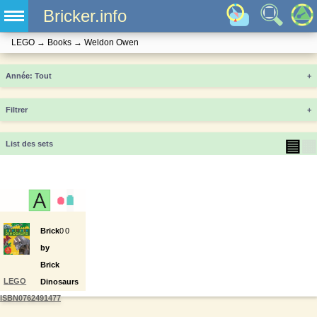
Bricker.info
LEGO
→
Books
→
Weldon Owen
Année
+
Filtrer
+
▤
▦
List des sets
Brick
0
0
by
Brick
LEGO
Dinosaurs
ISBN0762491477