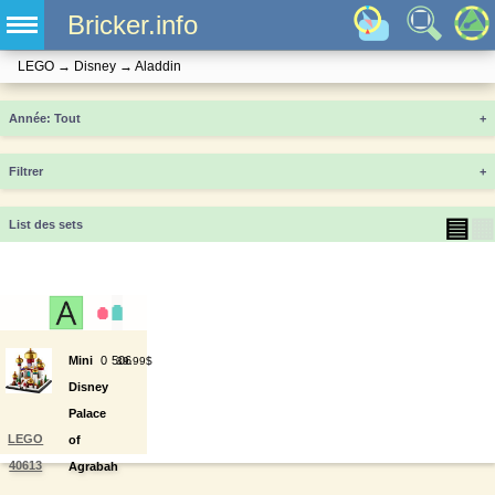
Bricker.info
LEGO
→
Disney
→
Aladdin
Année
+
Filtrer
+
▤
▦
List des sets
Mini
0
506
39.99$
Disney
Palace
LEGO
of
40613
Agrabah