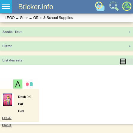
Bricker.info
LEGO
→
Gear
→
Office & School Supplies
Année
+
Filtrer
+
▤
▦
List des sets
Desk
0
0
Pal
Girl
LEGO
P6201