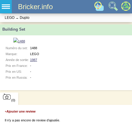
Bricker.info
LEGO
→
Duplo
Building Set
Numéro du set:
1488
Marque:
LEGO
Année de sortie:
1987
Prix en France:
-
Prix en US:
-
Prix en Russia:
-
(0)
+
Ajouter une review
Il n’y a pas encore de review d’ajoutée.