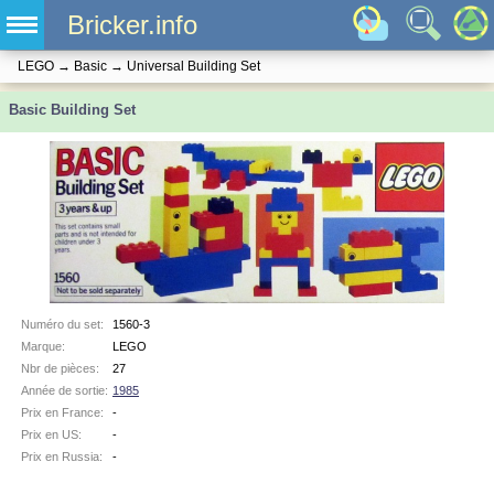
Bricker.info
LEGO
→
Basic
→
Universal Building Set
Basic Building Set
Numéro du set:
1560-3
Marque:
LEGO
Nbr de pièces:
27
Année de sortie:
1985
Prix en France:
-
Prix en US:
-
Prix en Russia:
-