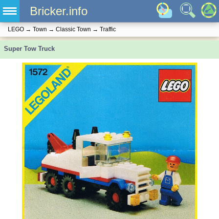
Bricker.info
LEGO
→
Town
→
Classic Town
→
Traffic
Super Tow Truck