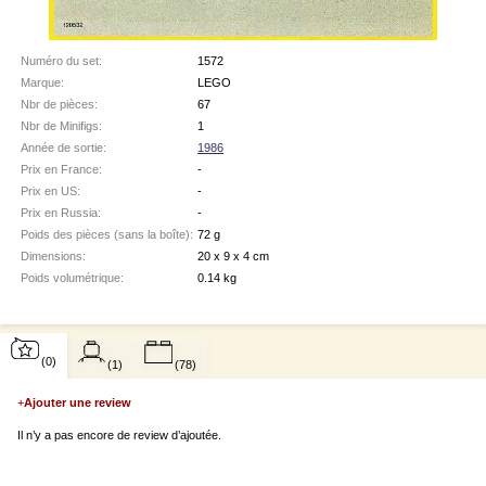
Numéro du set:
1572
Marque:
LEGO
Nbr de pièces:
67
Nbr de Minifigs:
1
Année de sortie:
1986
Prix en France:
-
Prix en US:
-
Prix en Russia:
-
Poids des pièces (sans la boîte):
72 g
Dimensions:
20 x 9 x 4 cm
Poids volumétrique:
0.14 kg
(0)
(1)
(78)
+
Ajouter une review
Il n’y a pas encore de review d’ajoutée.