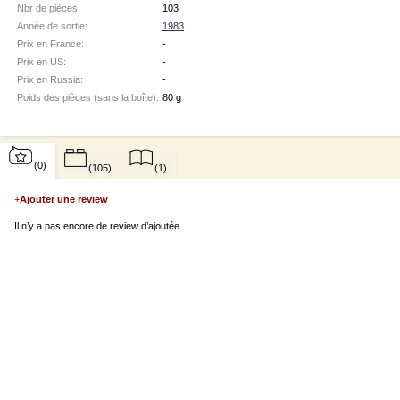
Nbr de pièces:
103
Année de sortie:
1983
Prix en France:
-
Prix en US:
-
Prix en Russia:
-
Poids des pièces (sans la boîte):
80 g
(0)
(105)
(1)
+
Ajouter une review
Il n’y a pas encore de review d’ajoutée.