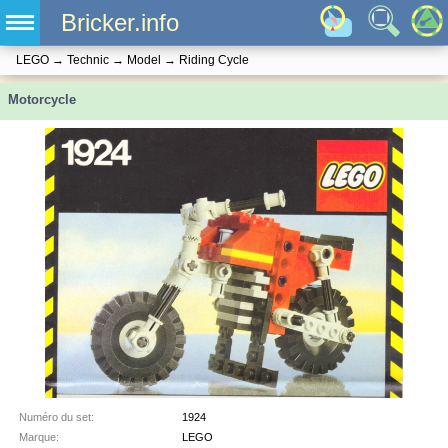
Bricker.info
LEGO
→
Technic
→
Model
→
Riding Cycle
Motorcycle
Numéro du set:
1924
Marque:
LEGO