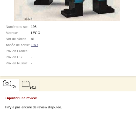
Numéro du set:
198
Marque:
LEGO
Nbr de pièces:
41
Année de sortie:
1977
Prix en France:
-
Prix en US:
-
Prix en Russia:
-
(0)
(41)
+
Ajouter une review
Il n’y a pas encore de review d’ajoutée.