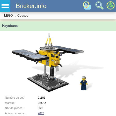
Bricker.info
LEGO
→
Cuusoo
Hayabusa
Numéro du set:
21101
Marque:
LEGO
Nbr de pièces:
369
Année de sortie:
2012