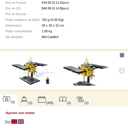
Prix en France:
€
44.00
(0.12 €/pcs)
Prix en US:
$
49.99
(0.14 $/pcs)
Prix en Russia:
-
Poids total(avec la boîte):
762 g
(0.06 €/g)
Dimensions:
30 x 30 x 10 cm
Poids volumétrique:
1.80 kg
Set designer:
Mel Caddick
▦
(3)
(1)
(375)
(1)
(1)
+
Ajouter une review
Tout