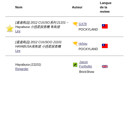
Langue
Nom
Auteur
de la
review
[週邊商品] 2012 CUUSO系列 21101 ~
GX78
Hayabusa 小惑星探查機 隼鳥號
POCKYLAND
Lire
[週邊商品] 2012 CUUSOO 21101
rishou
HAYABUSA准鳥號 小惑星探查機
POCKYLAND
Lire
Jason
Hayabusa (21101)
Forthofer
Regarder
BrickShow