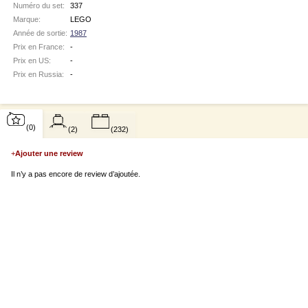
Numéro du set:
337
Marque:
LEGO
Année de sortie:
1987
Prix en France:
-
Prix en US:
-
Prix en Russia:
-
(0)
(2)
(232)
+
Ajouter une review
Il n’y a pas encore de review d’ajoutée.