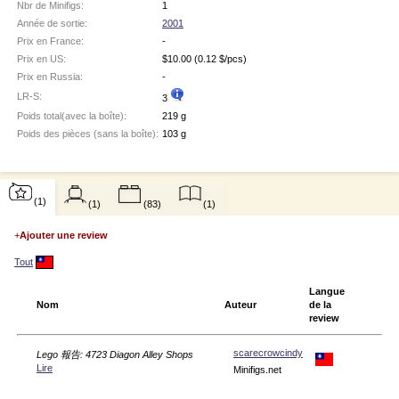
Nbr de Minifigs:
1
Année de sortie:
2001
Prix en France:
-
Prix en US:
$
10.00
(0.12 $/pcs)
Prix en Russia:
-
LR-S:
3
Poids total(avec la boîte):
219 g
Poids des pièces (sans la boîte):
103 g
(1)
(1)
(83)
(1)
+
Ajouter une review
Tout
Langue
Nom
Auteur
de la
review
scarecrowcindy
Lego 報告: 4723 Diagon Alley Shops
Lire
Minifigs.net