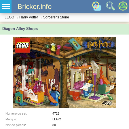
Bricker.info
LEGO
→
Harry Potter
→
Sorcerer's Stone
Diagon Alley Shops
Numéro du set:
4723
Marque:
LEGO
Nbr de pièces:
80