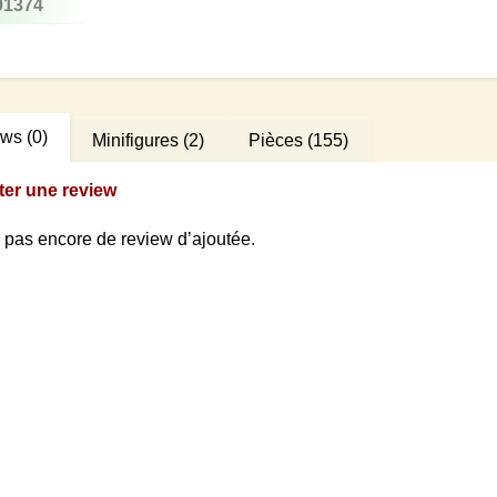
01374
ews
(0)
Minifigures
(2)
Pièces
(155)
ter une review
 a pas encore de review d’ajoutée.