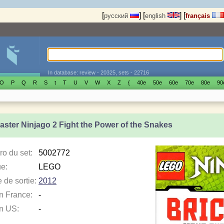
[
]
[
]
[
русский
english
français
In database: review - 20325, sets - 22716
O
P
Q
R
S
t
T
U
V
W
X
Z
{
40е
50е
60е
70е
80е
90
aster Ninjago 2 Fight the Power of the Snakes
o du set:
5002772
e:
LEGO
 de sortie:
2012
en France:
-
en US:
-