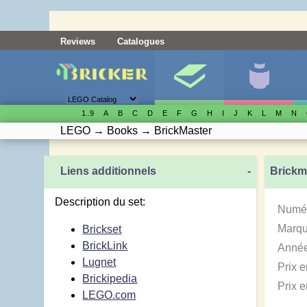
Reviews
Catalogues
1..9
A
B
C
D
E
F
G
H
I
J
K
L
M
N
LEGO
→
Books
→
BrickMaster
Liens additionnels
-
Brickm
Description du set:
Numér
Marqu
Brickset
BrickLink
Année
Lugnet
Prix 
Brickipedia
Prix 
LEGO.com