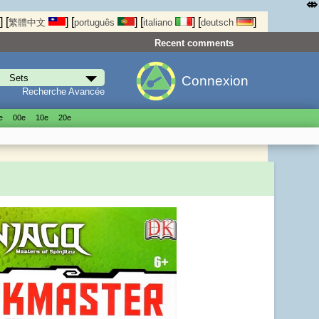
⤄
]
[
]
[
]
[
]
[
]
繁體中文
português
italiano
deutsch
Recent comments
Connexion
Recherche Avancée
е
00е
10е
20е