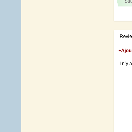
50
Revi
+
Ajou
Il n’y