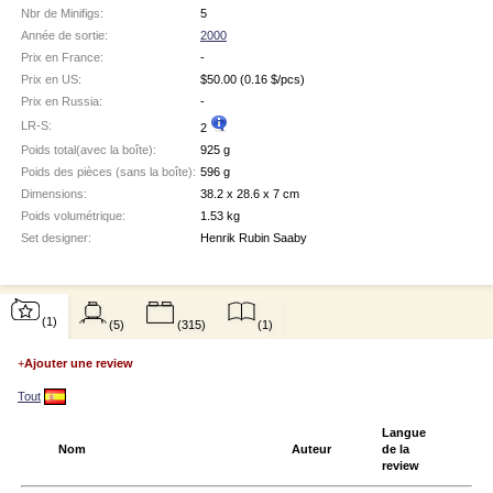
Nbr de Minifigs:
5
Année de sortie:
2000
Prix en France:
-
Prix en US:
$
50.00
(0.16 $/pcs)
Prix en Russia:
-
LR-S:
2
Poids total(avec la boîte):
925 g
Poids des pièces (sans la boîte):
596 g
Dimensions:
38.2 x 28.6 x 7 cm
Poids volumétrique:
1.53 kg
Set designer:
Henrik Rubin Saaby
(1)
(5)
(315)
(1)
+
Ajouter une review
Tout
Langue
Nom
Auteur
de la
review