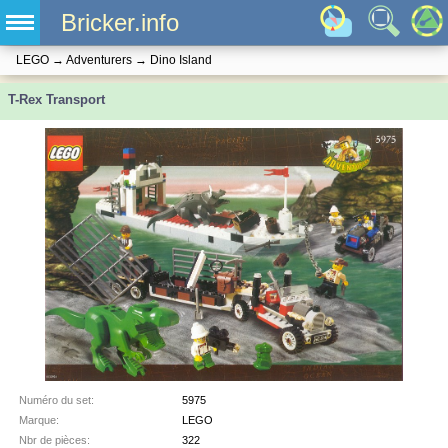
Bricker.info
LEGO
→
Adventurers
→
Dino Island
T-Rex Transport
Numéro du set:
5975
Marque:
LEGO
Nbr de pièces:
322