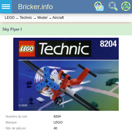
Bricker.info
LEGO
→
Technic
→
Model
→
Aircraft
Sky Flyer I
Numéro du set:
8204
Marque:
LEGO
Nbr de pièces:
40