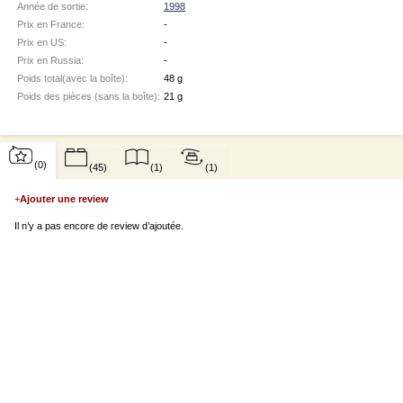
Année de sortie:
1998
Prix en France:
-
Prix en US:
-
Prix en Russia:
-
Poids total(avec la boîte):
48 g
Poids des pièces (sans la boîte):
21 g
(0)
(45)
(1)
(1)
+
Ajouter une review
Il n’y a pas encore de review d’ajoutée.