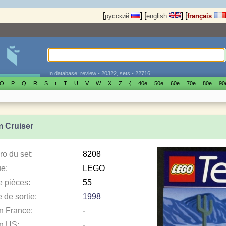
[
]
[
]
[
русский
english
français
In database: review - 20322, sets - 22716
O
P
Q
R
S
t
T
U
V
W
X
Z
{
40е
50е
60е
70е
80е
90
 Cruiser
o du set:
8208
e:
LEGO
e pièces:
55
 de sortie:
1998
en France:
-
en US:
-