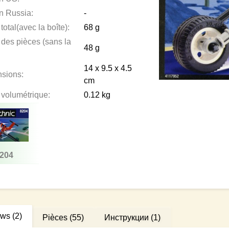
en Russia:
-
total(avec la boîte):
68 g
 des pièces (sans la
48 g
:
14 x 9.5 x 4.5
sions:
cm
 volumétrique:
0.12 kg
204
ews
(2)
Pièces
(55)
Инструкции
(1)