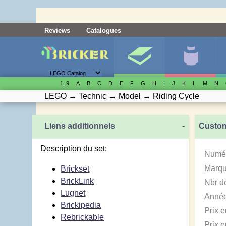
Reviews
Catalogues
1..9
A
B
C
D
E
F
G
H
I
J
K
L
M
N
LEGO
→
Technic
→
Model
→
Riding Cycle
Liens additionnels
-
Custom
Description du set:
Numér
Marqu
Brickset
BrickLink
Nbr d
Lugnet
Année
Brickipedia
Prix 
Rebrickable
Prix 