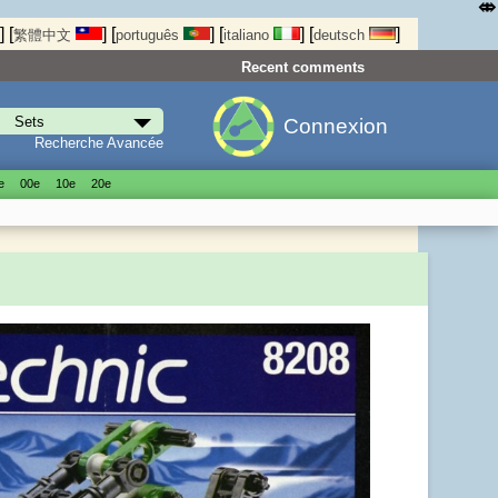
⤄
]
[
]
[
]
[
]
[
]
繁體中文
português
italiano
deutsch
Recent comments
Connexion
Recherche Avancée
е
00е
10е
20е