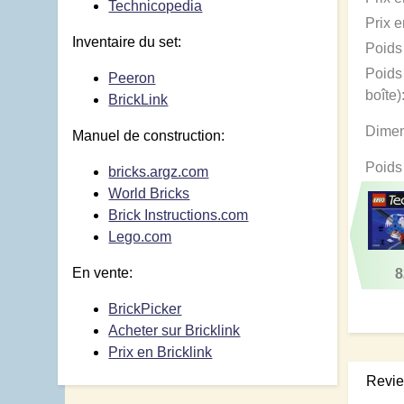
Technicopedia
Prix 
Inventaire du set:
Poids 
Poids
Peeron
boîte)
BrickLink
Dimen
Manuel de construction:
Poids
bricks.argz.com
World Bricks
Brick Instructions.com
Lego.com
En vente:
8
BrickPicker
Acheter sur Bricklink
Prix en Bricklink
Revi