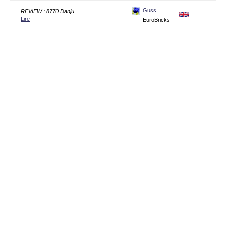
Guss
REVIEW : 8770 Danju
Lire
EuroBricks