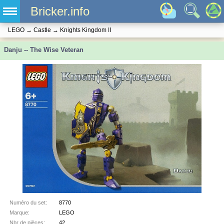
Bricker.info
LEGO
→
Castle
→
Knights Kingdom II
Danju -- The Wise Veteran
Numéro du set:
8770
Marque:
LEGO
Nbr de pièces:
42