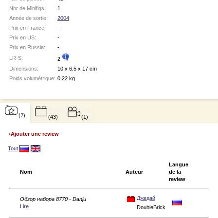
Nbr de Minifigs:
1
Année de sortie:
2004
Prix en France:
-
Prix en US:
-
Prix en Russia:
-
LR-S:
2
Dimensions:
10 x 6.5 x 17 cm
Poids volumétrique:
0.22 kg
(2)
(43)
(1)
+
Ajouter une review
Tout
Langue
Nom
Auteur
de la
review
Джедай
Обзор набора 8770 - Danju
Lire
DoubleBrick