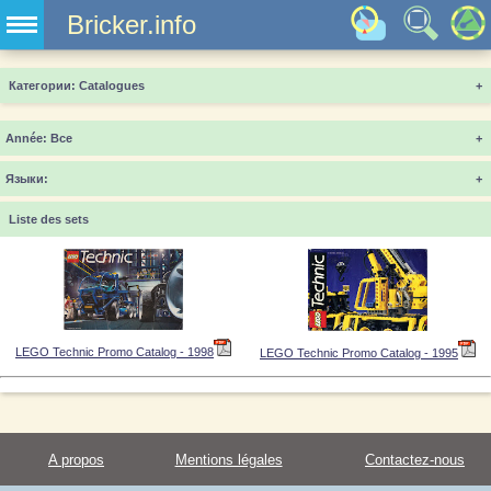
Bricker.info
Категории
+
Année
+
Языки
+
Liste des sets
LEGO Technic Promo Catalog - 1998
LEGO Technic Promo Catalog - 1995
A propos
Mentions légales
Contactez-nous