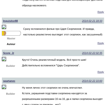
образца насекомого.
Reply
Inquisitor88
2014-02-21 18:33
Сразу вспомнился фильм про Царя Скорпионов. И правда,
настолько реалистично выглядит этот скорпион, как засушенный)
Master
Reply
Auteur
Scorp_Jr
2014-02-22 02:35
Круто! Очень реалистичный модель. Всё просто шик!
Действительно вспомнился "Царь Скорпионов".
Builder
Reply
spartanec
2014-02-22 10:00
Ну меня лично этот скорпион не очень впечатлил.
Кстати, украшения подставки скорпиона находятся за
Builder
разрешенными размерами 16 на 16, да и лапки скорпиона выходят
с двух сторон за пределы.. нет?