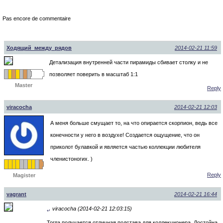
Pas encore de commentaire
Ходящий_между_рядов
2014-02-21 11:59
Детализация внутренней части пирамиды сбивает столку и не
позволяет поверить в масштаб 1:1
Master
Reply
viracocha
2014-02-21 12:03
А меня больше смущает то, на что опирается скорпион, ведь все
конечности у него в воздухе! Создается ощущение, что он
приколот булавкой и является частью коллекции любителя
членистоногих. )
Reply
Magister
vagrant
2014-02-21 16:44
viracocha (2014-02-21 12:03:15)
↵
Тогда получается отличная подстава для коллекционера. Достойна