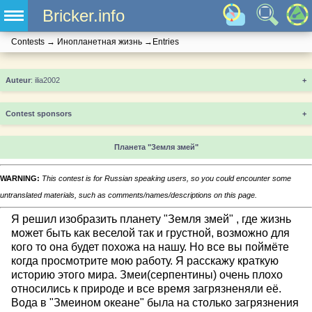
Bricker.info
Contests
→
Инопланетная жизнь
→
Entries
+
Contest sponsors
+
Планета "Земля змей"
WARNING:
This contest is for Russian speaking users, so you could encounter some
untranslated materials, such as comments/names/descriptions on this page.
Я решил изобразить планету "Земля змей" , где жизнь
может быть как веселой так и грустной, возможно для
кого то она будет похожа на нашу. Но все вы поймёте
когда просмотрите мою работу. Я расскажу краткую
историю этого мира. Змеи(серпентины) очень плохо
относились к природе и все время загрязненяли её.
Вода в "Змеином океане" была на столько загрязнения