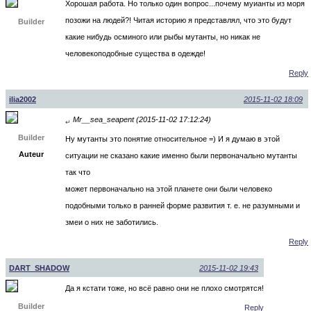
Хорошая работа. Но только один вопрос...почему муианты из моря
позожи на людей?! Читая историю я представлял, что это будут
Builder
какие нибудь осминого или рыбы мутанты, но никак не
человекоподобные существа в одежде!
Reply
ilia2002
2015-11-02 18:09
Mr__sea_seapent (2015-11-02 17:12:24)
↵
Builder
Ну мутанты это понятие относительное =) И я думаю в этой
Auteur
ситуации не сказано какие именно были первоначально мутанты
так что
может первоначально на этой планете они были человеко
подобными только в ранней форме развития т. е. не разумными и
змеи о них не заботились.
Reply
DART_SHADOW
2015-11-02 19:43
Да я кстати тоже, но всё равно они не плохо смотрятся!
Builder
Reply