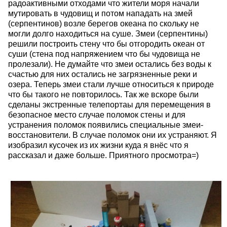
радоактивными отходами что жители моря начали
мутировать в чудовищ и потом нападать на змей
(серпентинов) возле берегов океана по скольку не
могли долго находиться на суше. Змеи (серпентины)
решили построить стену что бы отгородить океан от
суши (стена под напряжением что бы чудовища не
пролезали). Не думайте что змеи остались без воды к
счастью для них остались не загрязненные реки и
озера. Теперь змеи стали лучше относиться к природе
что бы такого не повторилось. Так же вскоре были
сделаны экстренные телепортаы для перемещения в
безопасное место случае поломок стены и для
устранения поломок появились специальные змеи-
восстановители. В случае поломок они их устраняют. Я
изобразил кусочек из их жизни куда я внёс что я
рассказал и даже больше. Приятного просмотра=)