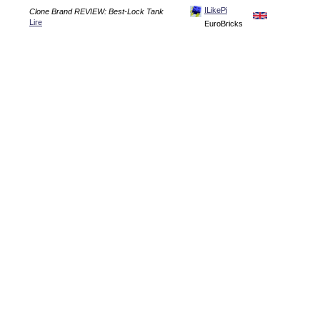
ILikePi
Clone Brand REVIEW: Best-Lock Tank
Lire
EuroBricks