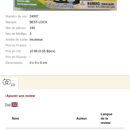
Numéro du set:
24007
Marque:
BEST-LOCK
Nbr de pièces:
240
Nbr de Minifigs:
3
Année de sortie:
Inconnue
Prix en France:
-
Prix en US:
10.99
(0.05 $/pcs)
Prix en Russie:
-
Dimensions:
0 x 0 x 0 cm
(1)
+
Ajouter une review
Tout
Langue
Nom
Auteur
de la
review