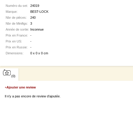
Numéro du set:
24019
Marque:
BEST-LOCK
Nbr de pièces:
240
Nbr de Minifigs:
3
Année de sortie:
Inconnue
Prix en France:
-
Prix en US:
-
Prix en Russie:
-
Dimensions:
0 x 0 x 0 cm
(0)
+
Ajouter une review
Il n’y a pas encore de review d’ajoutée.