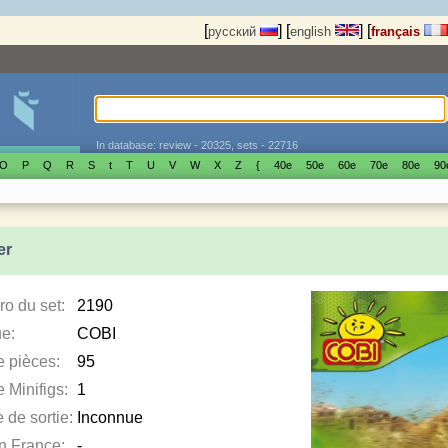
[
]
[
]
[
русский
english
français
In database: review - 20325, sets - 22716
O
P
Q
R
S
t
T
U
V
W
X
Z
{
40е
50е
60е
70е
80е
90
er
o du set:
2190
e:
COBI
e pièces:
95
 Minifigs:
1
 de sortie:
Inconnue
en France:
-