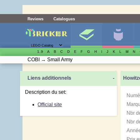
Reviews
Catalogues
1..9
A
B
C
D
E
F
G
H
I
J
K
L
M
N
COBI
→
Small Army
Liens additionnels
-
Howitz
Description du set:
Numér
Marqu
Official site
Nbr d
Nbr de
Année
Prix 