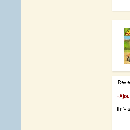
Revi
+
Ajou
Il n’y