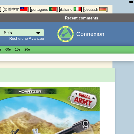
⤄
]
[
]
[
]
[
]
[
]
繁體中文
português
italiano
deutsch
Recent comments
Connexion
Recherche Avancée
е
00е
10е
20е