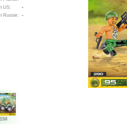
en US:
-
en Russie:
-
150