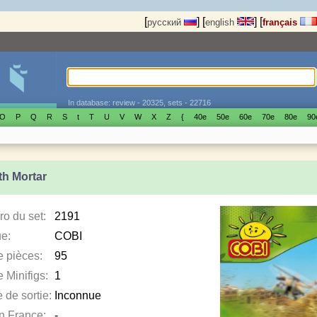
[
]
[
]
[
русский
english
français
In database: review - 20325, sets - 22716
O
P
Q
R
S
t
T
U
V
W
X
Z
{
40е
50е
60е
70е
80е
90
th Mortar
o du set:
2191
e:
COBI
e pièces:
95
 Minifigs:
1
 de sortie:
Inconnue
en France:
-