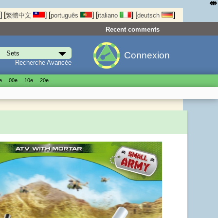
⤄
]
[
]
[
]
[
]
[
]
繁體中文
português
italiano
deutsch
Recent comments
Connexion
Recherche Avancée
е
00е
10е
20е