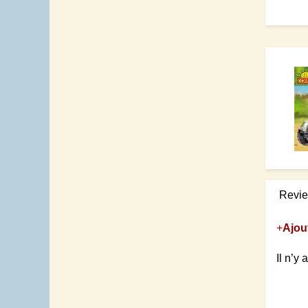
Revi
+
Ajou
Il n’y