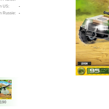
en US:
-
en Russie:
-
190