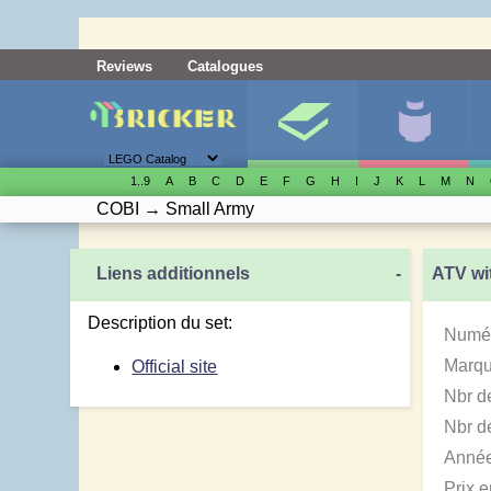
Reviews
Catalogues
1..9
A
B
C
D
E
F
G
H
I
J
K
L
M
N
COBI
→
Small Army
Liens additionnels
-
ATV wi
Description du set:
Numér
Marqu
Official site
Nbr d
Nbr de
Année
Prix 