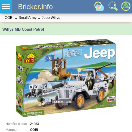
Bricker.info
COBI
→
Small Army
→
Jeep Willys
Willys MB Coast Patrol
Numéro du set:
24253
Marque:
COBI