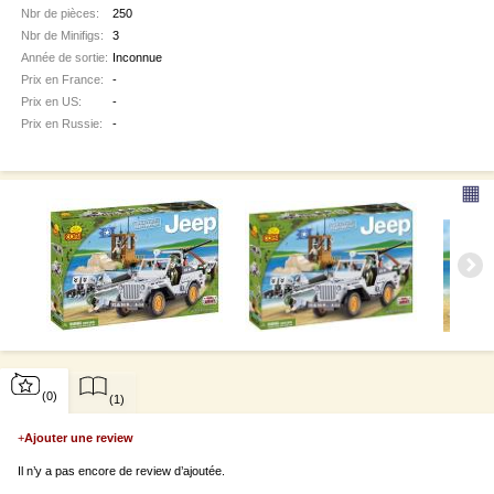
Nbr de pièces:
250
Nbr de Minifigs:
3
Année de sortie:
Inconnue
Prix en France:
-
Prix en US:
-
Prix en Russie:
-
▦
(0)
(1)
+
Ajouter une review
Il n’y a pas encore de review d’ajoutée.