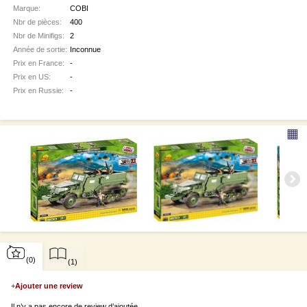
Marque:
COBI
Nbr de pièces:
400
Nbr de Minifigs:
2
Année de sortie:
Inconnue
Prix en France:
-
Prix en US:
-
Prix en Russie:
-
▦
(0)
(1)
+
Ajouter une review
Il n’y a pas encore de review d’ajoutée.