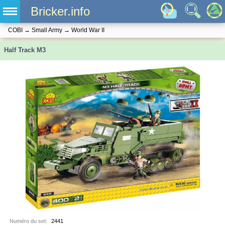
Bricker.info
COBI
→
Small Army
→
World War II
Half Track M3
Numéro du set:
2441