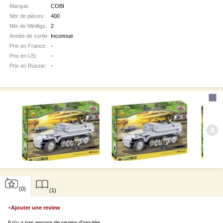
Marque:
COBI
Nbr de pièces:
400
Nbr de Minifigs:
2
Année de sortie:
Inconnue
Prix en France:
-
Prix en US:
-
Prix en Russie:
-
▦
(0)
(1)
+
Ajouter une review
Il n’y a pas encore de review d’ajoutée.