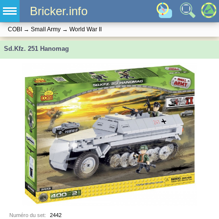
Bricker.info
COBI
→
Small Army
→
World War II
Sd.Kfz. 251 Hanomag
Numéro du set:
2442