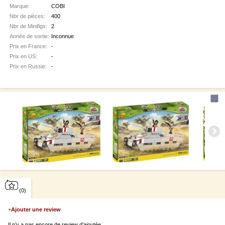
Marque:
COBI
Nbr de pièces:
400
Nbr de Minifigs:
2
Année de sortie:
Inconnue
Prix en France:
-
Prix en US:
-
Prix en Russie:
-
▦
(0)
+
Ajouter une review
Il n’y a pas encore de review d’ajoutée.