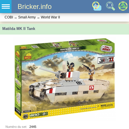
Bricker.info
COBI
→
Small Army
→
World War II
Matilda MK II Tank
Numéro du set:
2445