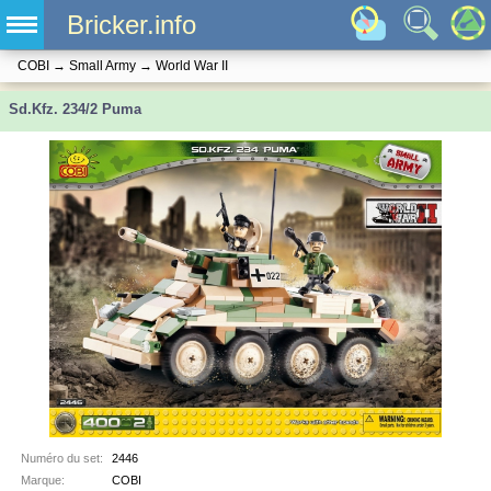
Bricker.info
COBI
→
Small Army
→
World War II
Sd.Kfz. 234/2 Puma
Numéro du set:
2446
Marque:
COBI