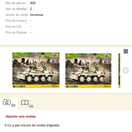
Nbr de pièces:
400
Nbr de Minifigs:
2
Année de sortie:
Inconnue
Prix en France:
-
Prix en US:
-
Prix en Russie:
-
▦
(0)
(1)
+
Ajouter une review
Il n’y a pas encore de review d’ajoutée.