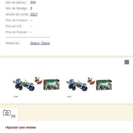
Nbr de pièces:
210
Nbr de Minifigs:
2
Année de sortie:
2017
Prix en France:
-
Prix en US:
-
Prix en Russie:
-
Added by:
Space_Glove
▦
(0)
+
Ajouter une review