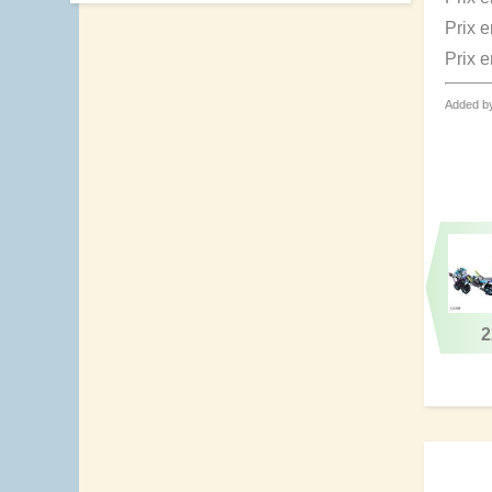
Prix 
Prix 
Added b
2