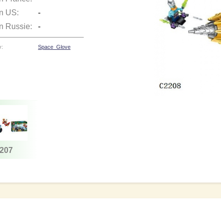
en US:
-
en Russie:
-
y:
Space_Glove
207