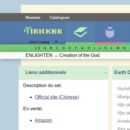
Reviews
Catalogues
1..9
A
B
C
D
E
F
G
H
I
J
K
L
M
N
ENLIGHTEN
→
Creation of the God
Liens additionnels
-
Earth D
Description du set:
Numér
Marqu
Official site (Chinese)
Nbr d
En vente:
Nbr de
Amazon
Année
Prix 