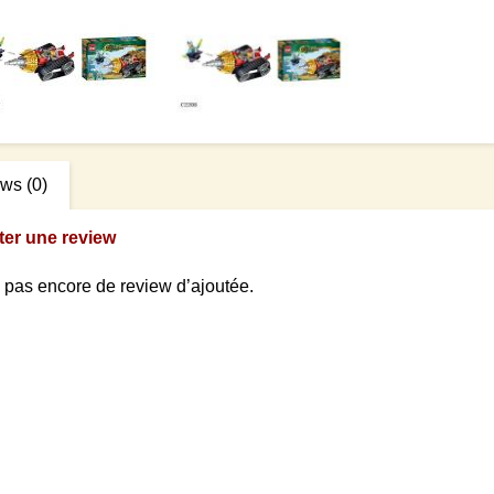
ews
(0)
ter une review
 a pas encore de review d’ajoutée.