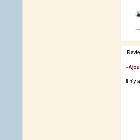
Revi
+
Ajou
Il n’y