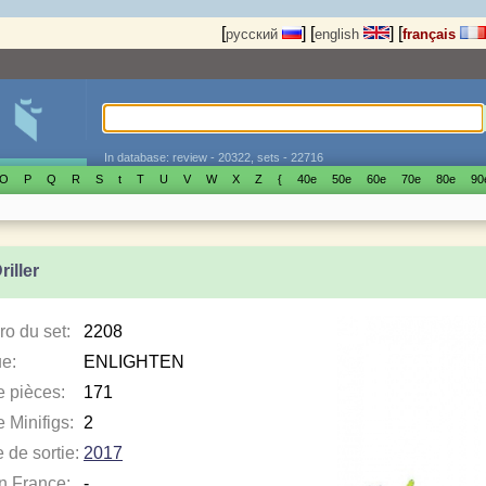
[
]
[
]
[
русский
english
français
In database: review - 20322, sets - 22716
O
P
Q
R
S
t
T
U
V
W
X
Z
{
40е
50е
60е
70е
80е
90
riller
o du set:
2208
e:
ENLIGHTEN
e pièces:
171
 Minifigs:
2
 de sortie:
2017
en France:
-