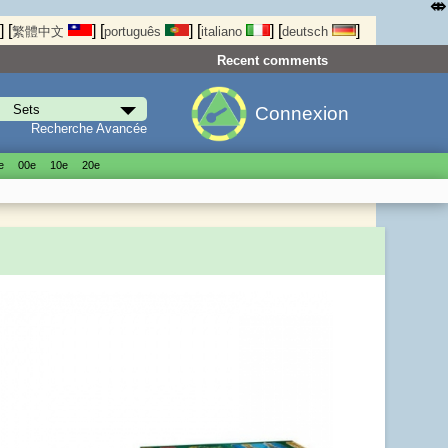
⤄
]
[
]
[
]
[
]
[
]
繁體中文
português
italiano
deutsch
Recent comments
Connexion
Recherche Avancée
е
00е
10е
20е