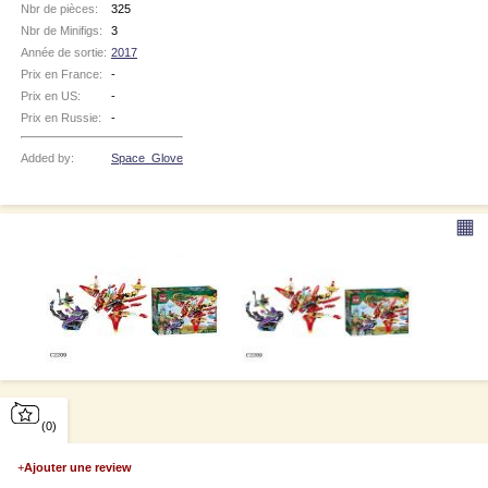
Nbr de pièces:
325
Nbr de Minifigs:
3
Année de sortie:
2017
Prix en France:
-
Prix en US:
-
Prix en Russie:
-
Added by:
Space_Glove
▦
(0)
+
Ajouter une review