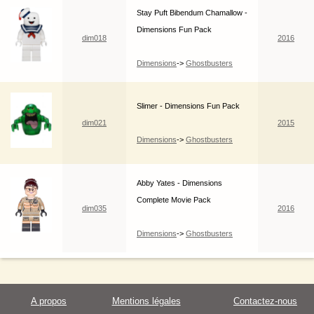
Stay Puft Bibendum Chamallow -
Dimensions Fun Pack
dim018
2016
Dimensions
->
Ghostbusters
Slimer - Dimensions Fun Pack
dim021
2015
Dimensions
->
Ghostbusters
Abby Yates - Dimensions
Complete Movie Pack
dim035
2016
Dimensions
->
Ghostbusters
A propos
Mentions légales
Contactez-nous