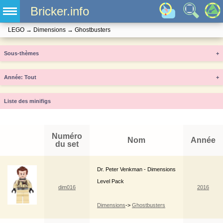
Bricker.info
LEGO
→
Dimensions
→
Ghostbusters
Sous-thèmes
+
Année
+
Liste des minifigs
Numéro
Nom
Année
du set
Dr. Peter Venkman - Dimensions
Level Pack
dim016
2016
Dimensions
->
Ghostbusters