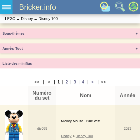
Bricker.info
LEGO
→
Disney
→
Disney 100
Sous-thèmes
+
Année
+
Liste des minifigs
<< | < |
1
|
2
|
3
|
4
|
>
| >>
Numéro
Nom
Année
du set
Mickey Mouse - Blue Vest
dis085
2023
Disney
->
Disney 100