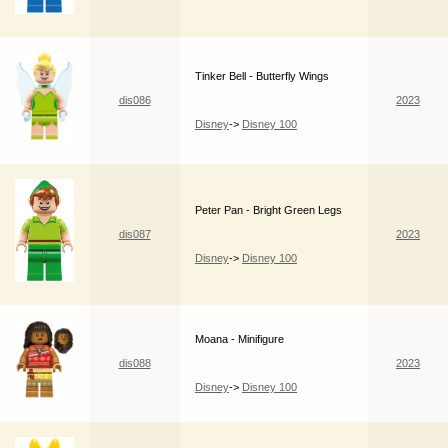
Tinker Bell - Butterfly Wings
dis086
2023
Disney
->
Disney 100
Peter Pan - Bright Green Legs
dis087
2023
Disney
->
Disney 100
Moana - Minifigure
dis088
2023
Disney
->
Disney 100