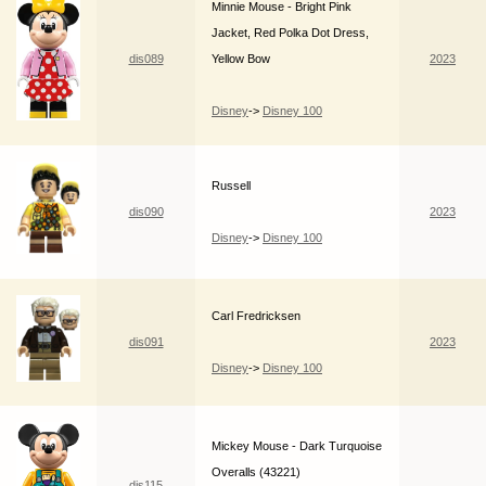
Minnie Mouse - Bright Pink
Jacket, Red Polka Dot Dress,
dis089
Yellow Bow
2023
Disney
->
Disney 100
Russell
dis090
2023
Disney
->
Disney 100
Carl Fredricksen
dis091
2023
Disney
->
Disney 100
Mickey Mouse - Dark Turquoise
Overalls (43221)
dis115