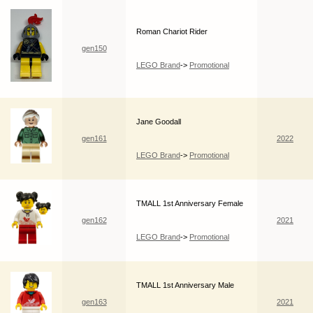
Roman Chariot Rider
gen150
LEGO Brand
->
Promotional
Jane Goodall
gen161
2022
LEGO Brand
->
Promotional
TMALL 1st Anniversary Female
gen162
2021
LEGO Brand
->
Promotional
TMALL 1st Anniversary Male
gen163
2021