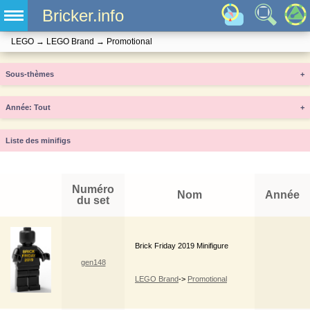
Bricker.info
LEGO
→
LEGO Brand
→
Promotional
Sous-thèmes
+
Année
+
Liste des minifigs
Numéro
Nom
Année
du set
Brick Friday 2019 Minifigure
gen148
LEGO Brand
->
Promotional