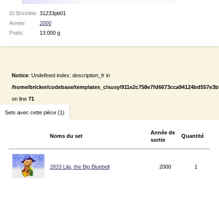
ID Bricklink:
31233pb01
Année:
2000
Poids:
13.000 g
Notice
: Undefined index: description_fr in
/home/bricker/codebase/templates_c/susy/911e2c758e7fd6673cca94124bd557e3b55
on line
71
Sets avec cette pièce (1)
Année de
Noms du set
Quantité
sortie
2833 Lila, the Big Bluebell
2000
1