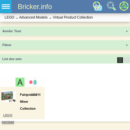
Bricker.info
LEGO
→
Advanced Models
→
Virtual Product Collection
Année
+
Filtrer
+
▤
▦
List des sets
Fairground
12
1746
Mixer
Collection
LEGO
5003588