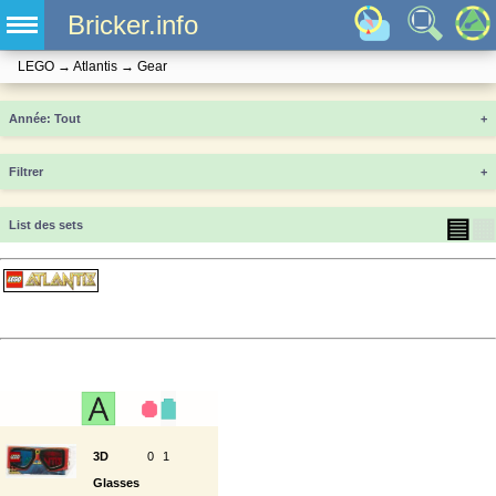
Bricker.info
LEGO
→
Atlantis
→
Gear
Année
+
Filtrer
+
▤
▦
List des sets
3D
0
1
Glasses