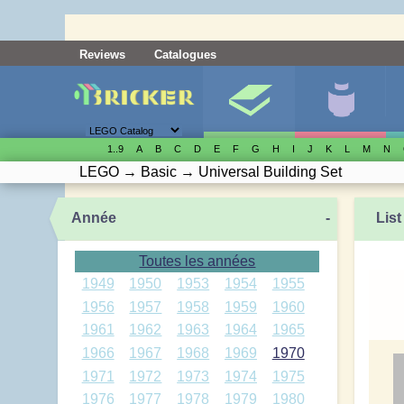
Reviews
Catalogues
1..9
A
B
C
D
E
F
G
H
I
J
K
L
M
N
LEGO
→
Basic
→
Universal Building Set
Année
-
List
Toutes les années
1949
1950
1953
1954
1955
1956
1957
1958
1959
1960
1961
1962
1963
1964
1965
1966
1967
1968
1969
1970
1971
1972
1973
1974
1975
1976
1977
1978
1979
1980