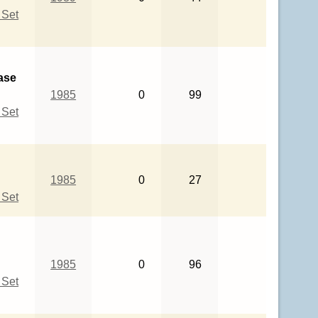
 Set
ase
1985
0
99
 Set
1985
0
27
 Set
1985
0
96
 Set