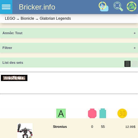
Bricker.info
LEGO
→
Bionicle
→
Glatorian Legends
Année
+
Filtrer
+
▤
▦
List des sets
Stronius
0
55
12.99$