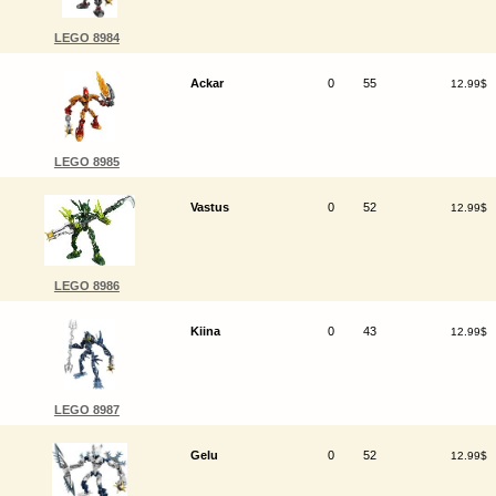
LEGO 8984
Ackar
0
55
12.99$
LEGO 8985
Vastus
0
52
12.99$
LEGO 8986
Kiina
0
43
12.99$
LEGO 8987
Gelu
0
52
12.99$