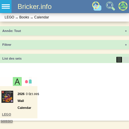
Bricker.info
LEGO
→
Books
→
Calendar
Année
+
Filtrer
+
▤
▦
List des sets
2026
0
0
15.99$
Wall
Calendar
LEGO
5009303