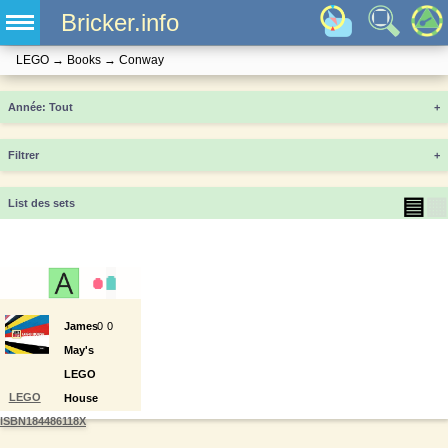
Bricker.info
LEGO
→
Books
→
Conway
Année
+
Filtrer
+
▤
▦
List des sets
James
0
0
May's
LEGO
LEGO
House
ISBN184486118X