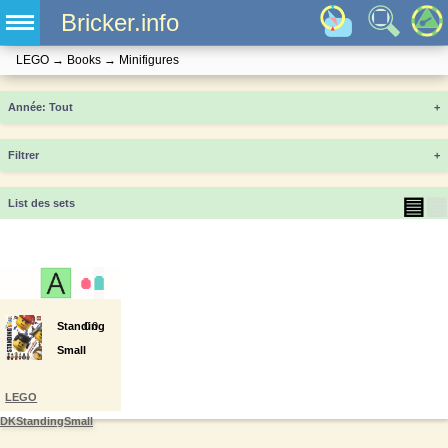
Bricker.info
LEGO
→
Books
→
Minifigures
Année
+
Filtrer
+
▤
▦
List des sets
Standing
0
0
Small
LEGO
DKStandingSmall