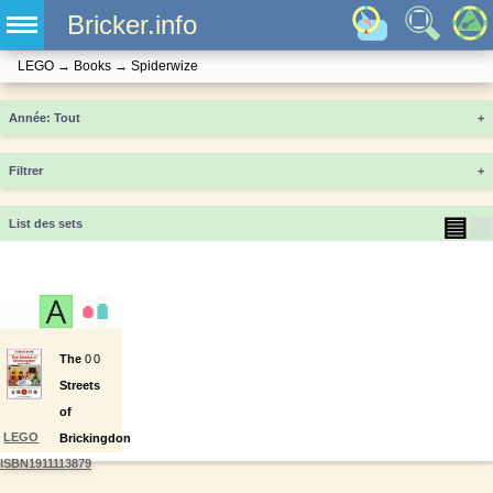
Bricker.info
LEGO
→
Books
→
Spiderwize
Année
+
Filtrer
+
▤
▦
List des sets
The
0
0
Streets
of
LEGO
Brickingdon
ISBN1911113879