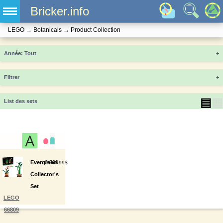
Bricker.info
LEGO
→
Botanicals
→
Product Collection
Année
+
Filtrer
+
▤
▦
List des sets
Evergreen
0
599
59.99$
Collector's
Set
LEGO
66809